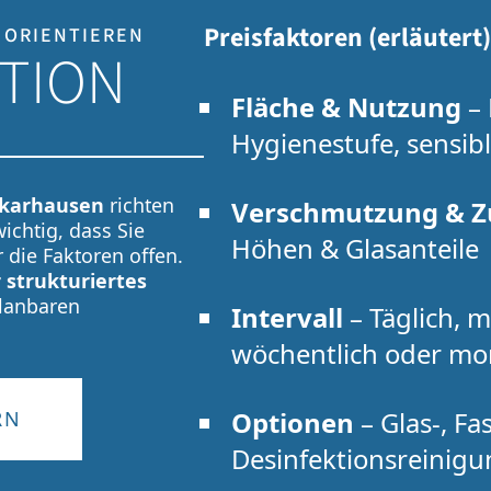
Preisfaktoren (erläutert)
 ORIENTIEREN
ATION
Fläche & Nutzung
– 
Hygienestufe, sensib
ckarhausen
richten
Verschmutzung & Z
ichtig, dass Sie
Höhen & Glasanteile
 die Faktoren offen.
r strukturiertes
planbaren
Intervall
– Täglich, 
wöchentlich oder mo
Optionen
– Glas-, Fa
RN
Desinfektionsreinig