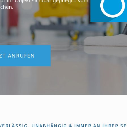
bt Ihr Objekt sichtbar gepflegt – vom
ächen.
TZT ANRUFEN
VERLÄSSIG, UNABHÄNGIG & IMMER AN IHRER SE