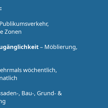
:
Publikumsverkehr,
le Zonen
ugänglichkeit
– Möblierung,
mehrmals wöchentlich,
natlich
ssaden-, Bau-, Grund- &
ung