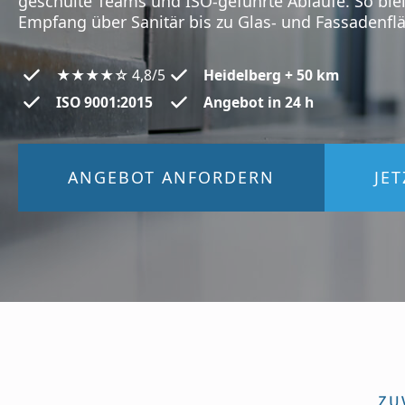
geschulte Teams und ISO-geführte Abläufe. So blei
Empfang über Sanitär bis zu Glas- und Fassadenfl
★★★★☆ 4,8/5
Heidelberg + 50 km
ISO 9001:2015
Angebot in 24 h
ANGEBOT ANFORDERN
JE
ZU