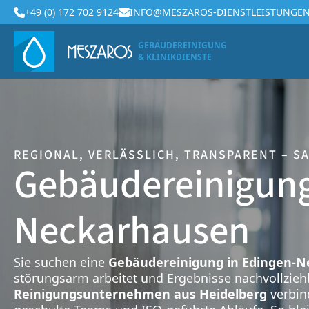
+49 (0) 172 702 9124
INFO@MESZAROS-DIENSTLEISTUNGEN
GEBÄUDEREINIGUNG
& KLINIKDIENSTE
REGIONAL, VERLÄSSLICH, TRANSPARENT – S
Gebäudereinigung
Neckarhausen
Sie suchen eine
Gebäudereinigung in Edingen-
störungsarm arbeitet und Ergebnisse nachvollzie
Reinigungsunternehmen aus Heidelberg
verbind