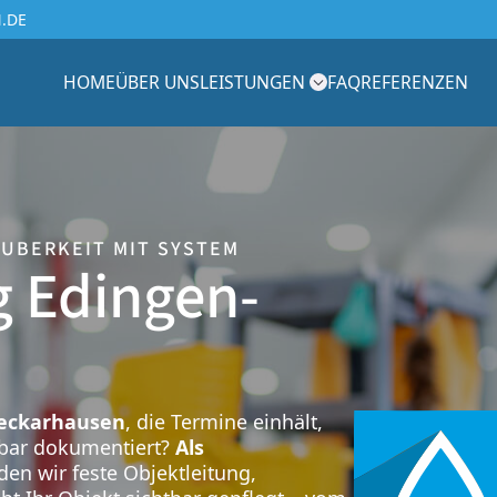
.DE
HOME
ÜBER UNS
LEISTUNGEN
FAQ
REFERENZEN
AUBERKEIT MIT SYSTEM
 Edingen-
Neckarhausen
, die Termine einhält,
hbar dokumentiert?
Als
en wir feste Objektleitung,