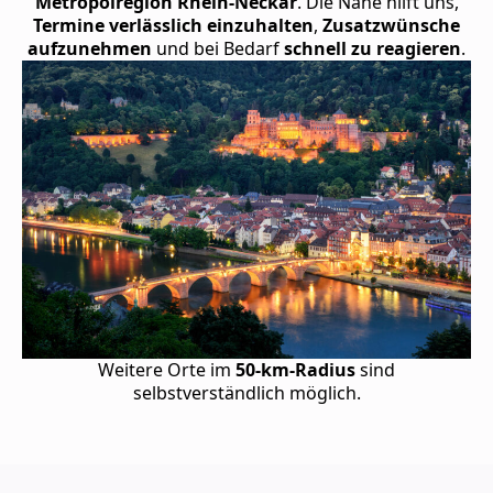
Metropolregion Rhein-Neckar
. Die Nähe hilft uns,
Termine verlässlich einzuhalten
,
Zusatzwünsche
aufzunehmen
und bei Bedarf
schnell zu reagieren
.
Weitere Orte im
50-km-Radius
sind
selbstverständlich möglich.