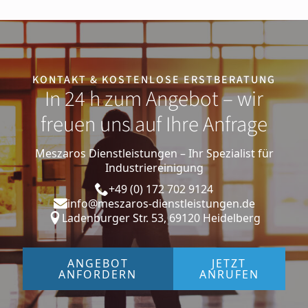
KONTAKT & KOSTENLOSE ERSTBERATUNG
In 24 h zum Angebot – wir
freuen uns auf Ihre Anfrage
Meszaros Dienstleistungen – Ihr Spezialist für
Industriereinigung
+49 (0) 172 702 9124
info@meszaros-dienstleistungen.de
Ladenburger Str. 53, 69120 Heidelberg
ANGEBOT
JETZT
ANFORDERN
ANRUFEN