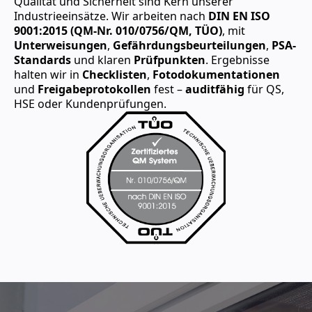
Qualität und Sicherheit sind Kern unserer
Industrieeinsätze. Wir arbeiten nach
DIN EN ISO
9001:2015 (QM-Nr. 010/0756/QM, TÜO)
, mit
Unterweisungen
,
Gefährdungsbeurteilungen
,
PSA-
Standards
und klaren
Prüfpunkten
. Ergebnisse
halten wir in
Checklisten
,
Fotodokumentationen
und
Freigabeprotokollen
fest –
auditfähig
für QS,
HSE oder Kundenprüfungen.