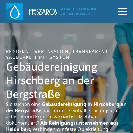
GEBÄUDEREINIGUNG
& KLINIKDIENSTE
REGIONAL, VERLÄSSLICH, TRANSPARENT –
SAUBERKEIT MIT SYSTEM
Gebäudereinigung
Hirschberg an der
Bergstraße
Sie suchen eine
Gebäudereinigung in Hirschberg an
der Bergstraße
, die Termine einhält, störungsarm
arbeitet und Ergebnisse nachvollziehbar
dokumentiert?
Als Reinigungsunternehmen aus
Heidelberg
verbinden wir feste Objektleitung,