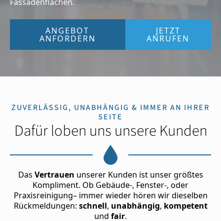
Fassadenflächen.
ANGEBOT
JETZT
ANFORDERN
ANRUFEN
ZUVERLÄSSIG, UNABHÄNGIG & IMMER AN IHRER
SEITE
Dafür loben uns unsere Kunden
Das
Vertrauen
unserer Kunden ist unser größtes
Kompliment. Ob Gebäude-, Fenster-, oder
Praxisreinigung– immer wieder hören wir dieselben
Rückmeldungen:
schnell
,
unabhängig
,
kompetent
und
fair
.